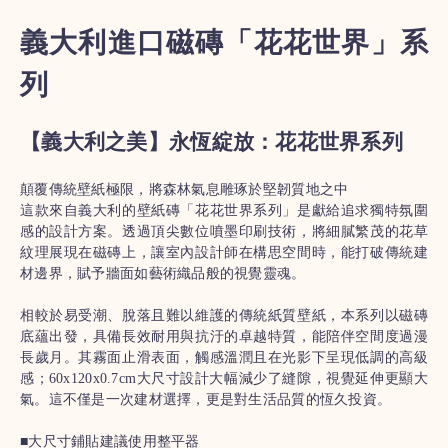
義大利進口磁磚「花花世界」系
列
【義大利之美】永恆綻放：花花世界系列
顛覆傳統壁紙極限，將森林氣息雕琢於堅韌質地之中
這款來自義大利的壁紙磚「花花世界系列」是獻給追求獨特氛圍
感的設計方案。透過頂尖數位噴墨印刷技術，將細膩繁茂的花草
紋理展現在磁磚上，讓室內設計師在構思空間時，能打破傳統建
材邊界，賦予牆面如藝術織品般的視覺靈魂。
相較於易受潮、脫落且難以維護的傳統紙質壁紙，本系列以磁磚
底蘊出發，具備長效耐用與抗汙的卓越特質，能陪伴空間度過漫
長歲月。其霧面止滑表面，觸感溫潤且在光影下呈現低調的高級
感；60x120x0.7cm大尺寸設計大幅減少了縫隙，視覺延伸更顯大
氣。這不僅是一次建材選擇，更是對生活品質的恆久投資。
■大尺寸鋪貼建議使用整平器