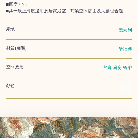
■厚度0.7cm
■具一般止滑度適用於居家浴室，商業空間店面及大廳也合適
產地
義大利
材質(種類)
壁紙磚
空間應用
客廳,廚房,衛浴
顏色