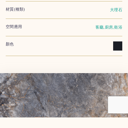
材質(種類)
大理石
空間應用
客廳,廚房,衛浴
顏色