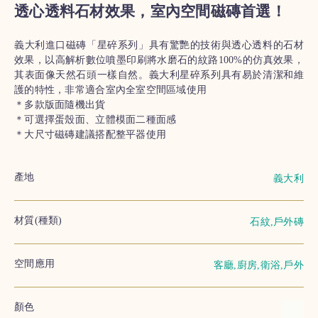
透心透料石材效果，室內空間磁磚首選！
義大利進口磁磚「星碎系列」具有驚艷的技術與透心透料的石材
效果，以高解析數位噴墨印刷將水磨石的紋路100%的仿真效果，
其表面像天然石頭一樣自然。義大利星碎系列具有易於清潔和維
護的特性，非常適合室內全室空間區域使用
＊多款版面隨機出貨
＊可選擇蛋殼面、立體模面二種面感
＊大尺寸磁磚建議搭配整平器使用
產地
義大利
材質(種類)
石紋,戶外磚
空間應用
客廳,廚房,衛浴,戶外
顏色