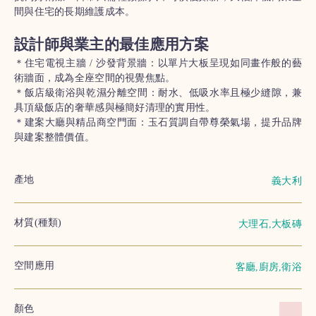
間與住宅的長期維護成本。
設計師與業主的最佳應用方案
＊住宅電視主牆 / 沙發背景牆：以單片大板呈現如同畫作般的藝
術牆面，成為全座空間的視覺焦點。
＊飯店級衛浴與乾濕分離空間：耐水、低吸水率且極少縫隙，兼
具頂級飯店的奢華感與極簡好清理的實用性。
＊建案大廳與精品商空門面：玉石質調自帶尊榮氣場，提升品牌
與建案整體價值。
產地
義大利
材質(種類)
大理石,大板磚
空間應用
客廳,廚房,衛浴
顏色