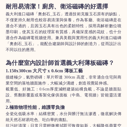
耐用易清潔！廚房、衛浴磁磚的好選擇
義大利進口磁磚「奧創石_玉石」透過技術克服玉石原有的缺點，
不僅更持久耐用也較容易清潔與保養，作為客廳、衛浴磁磚是在
適合不過的，且因玉石具有出色的柔韌特性，採用高解析數位噴
墨印刷，使其玉石的紋理富有質感，具備深度感的花紋，也十分
適合作為磁磚電視牆使用。兼具美觀與實用性的義大利進口磁磚
「奧創石_玉石」，能配合建築師與設計師的創造力，從而設計出
不同以往的應用。
為什麼室內設計師首選義大利薄板磁磚？
1.150x300cm 大尺寸 x 0.6cm 薄板工藝
接縫極少，氣勢磅礡：單片即達 300cm 高度，非常適合住宅與商
業空間的落地牆面施作，大幅減少溝縫，創造視覺延伸感。
載重低、好施工：0.6cm厚度減輕建築結構負載，不論是牆面貼
設、舊翻新覆蓋或客製化傢俱面板（中島、電視牆）皆能靈活運
用。
2.極致物理性能，維護零負擔
全瓷化低吸水率：結構密實，水分與髒汙無法滲透，徹底解決傳
統天然石材易吃色、吐白華的痛點。
抗污好清潔：日常只需輕微擦拭即可恢復如新，大幅降低商業空