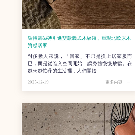
羅特麗磁磚引進雙款義式木紋磚，重現北歐原木
質感居家
對多數人來說，「回家」不只是換上居家服而
已，而是從進入空間開始，讓身體慢慢放鬆。在
越來越忙碌的生活裡，人們開始...
2025-12-19
更多內容