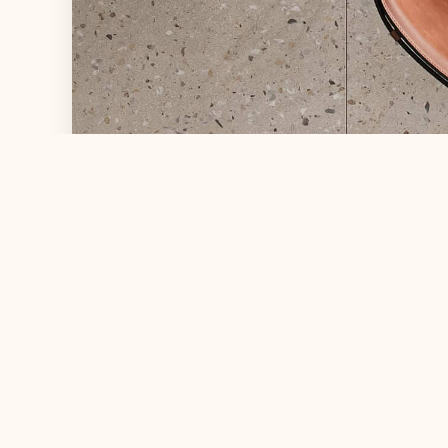
從廢棄物再生到室內美學：羅特麗磁磚與您共築
永續未來
當代室內設計強調的不再只是視覺美感，更多了
一環境永續的關注與實踐。隨著全球環保意識不
斷提升，「環保磁磚」、「低...
2025-07-14
更多內容