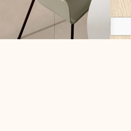
柔韌無聲：和羅特麗磁磚一同聆聽石紋磚與空間
的對話
當空間與大地對話，材質便成為最純粹的語言。
石材歷經歲月沖刷，水泥隨時間沉澱裂變，洞石
則記錄風蝕的印記——這些肌...
2025-04-01
更多內容