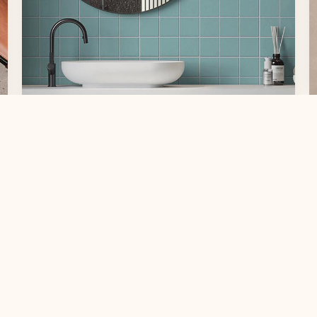
小尺寸，大世界：羅特麗磁磚打開空間的無限可
能
羅特麗磁磚相信，旅行的意義不僅在於出發，更
在於美學的收藏與延伸。透過旗下多款磁磚設
計，將西班牙、義大利、東南亞...
2025-06-09
更多內容