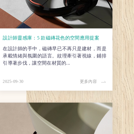
設計師靈感庫：5 款磁磚花色的空間應用提案
在設計師的手中，磁磚早已不再只是建材，而是
承載情緒與氛圍的語言。紋理牽引著視線，鋪排
引導著步伐，讓空間在材質的...
2025-09-30
更多內容